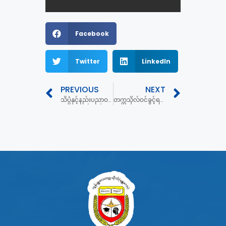
Facebook
Twitter
LinkedIn
PREVIOUS
NEXT
သိပ္ပံနှင့်နည်းပညာဝန်ကြီးဌာန နှစ်ပတ်လည်နေ့အခမ်းအနား
တက္ကသိုလ်ဝင်ခွင့်ရသူများစာရင်း (၂၀၂၄- ခုနှစ်အောင်)