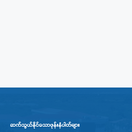
ဆက်သွယ်နိုင်သောဖုန်းနံပါတ်များ