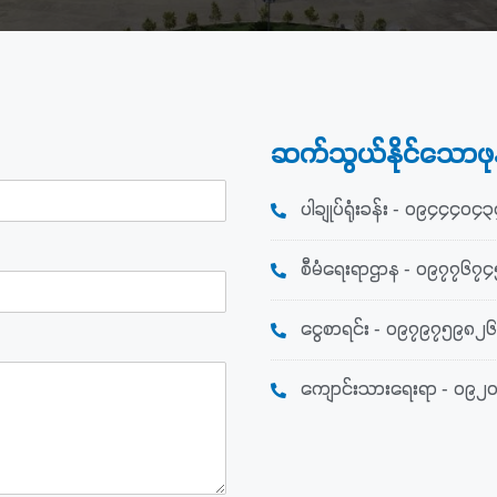
ဆက်သွယ်နိုင်သောဖုန
ပါချုပ်ရုံးခန်း - ၀၉၄၄၄၀၄
စီမံရေးရာဌာန - ၀၉၇၇၆၇
ငွေစာရင်း - ၀၉၇၉၇၅၉၈၂
ကျောင်းသားရေးရာ - ၀၉၂