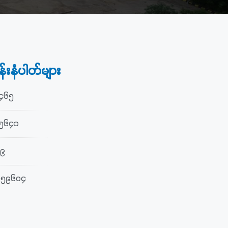
်းနံပါတ်များ
၃၄၆၅
၄၅၆၄၁
၆၉
၀၅၉၆၀၄