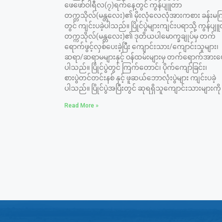
ဖေဖော်ဝါရီလ(၇)ရက်နေ့တွင် ကွန်ပျူတာ
တက္ကသိုလ်(မန္တလေး)၏ မိုးလုံလေလုံအားကစား ခန်းမက
တွင် ကျင်းပခဲ့ပါသည်။ ပြိုင်ပွဲများကျင်းပရာသို့ ကွန်ပျ
တက္ကသိုလ်(မန္တလေး)၏ ဒုတိယပါမောက္ခချုပ်မှ တက်
ရောက်ဖွင့်လှစ်ပေးခဲ့ပြီး ကျောင်းသား/ကျောင်းသူများ၊
ဆရာ/ဆရာမများနှင့် ဝန်ထမ်းများမှ တက်ရောက်အားပေး
ပါသည်။ ပြိုင်ပွဲတွင် ကြက်တောင်၊ ပိုက်ကျော်ခြင်း၊
စားပွဲတင်တင်းနစ် နှင့် ဖူဆယ်ဘောလုံးပွဲများ ကျင်းပခဲ့
ပါသည်။ ပြိုင်ပွဲအပြီးတွင် ဆုရရှိသူကျောင်းသားများကို
Read More »