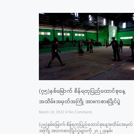
(၇၅)နှစ်မြောက် စိန်ရတုပြည်ထောင်စုနေ့
အထိမ်းအမှတ်အကြို အားကစားပြိုင်ပွဲ
March 10, 2022
No Comments
(၇၅)နှစ်မြောက် စိန်ရတုပြည်ထောင်စုနေ့အထိမ်းအမှတ်
အကြို အားကစားပြိုင်ပွဲများကို ၂၀၂၂ခုနှစ်၊