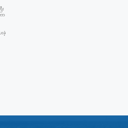
ြီး
ူတာ
ခဲ့